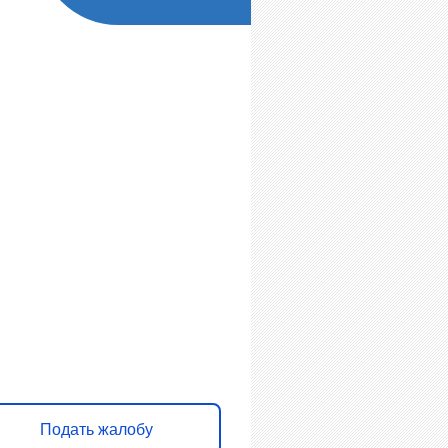
 убран мусор, яма
 дороге, не горит
нарь?
кнулись с проблемой — сообщите о
Подать жалобу