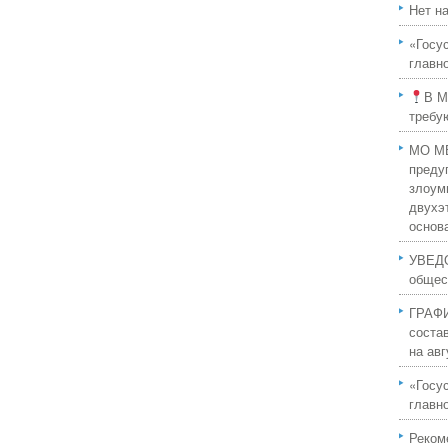
Нет н
«Госу
главн
В М
требу
МО МВ
преду
злоум
двухэ
основ
УВЕДО
общес
ГРАФИ
соста
на авг
«Госу
главн
Реком