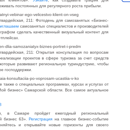
ных клиентов».
Узнайте
, как создавать трафик для
рживать постоянных для регулярного роста прибыли.
atnyi-vebinar-ego-velicestvo-klient-on-vseg
гвардейская, 211: Фотодень для самозанятых «Бизнес-
иглашаем
самозанятых специалистов и производителей
графом сделать качественный визуальный контент для
етплейсах.
den-dlia-samozaniatyx-biznes-portret-i-predm
гвардейская, 211: Открытая консультация по вопросам
реализации проектов в сфере туризма за счет средств
которые развивают региональную туриндустрию, чтобы
ре господдержки.
taia-konsultaciia-po-voprosam-ucastiia-v-ko
е также о специальных программах, курсах и услугах от
Мой бизнес» Самарской области. Все самое актуальное
8
я, в Самаре пройдет ежегодный региональный
й бизнес 63».
Регистрация
на главное бизнес-событие
иняйтесь и открывайте новые горизонты для своего