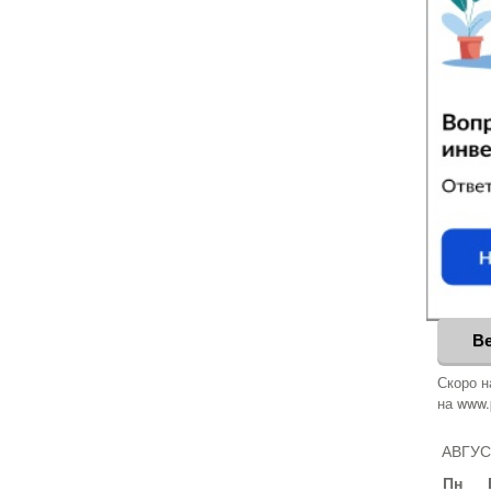
В
Скоро н
на www.
АВГУС
Пн