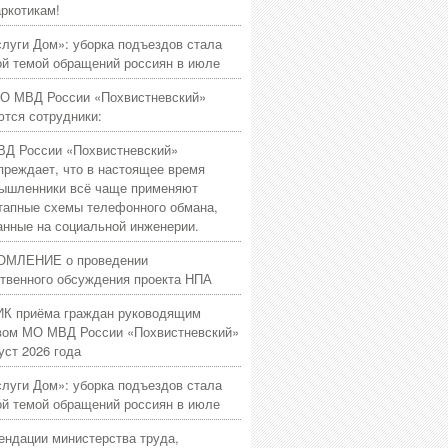
аркотикам!
слуги Дом»: уборка подъездов стала
ой темой обращений россиян в июле
О МВД России «Похвистневский»
ются сотрудники:
Д России «Похвистневский»
преждает, что в настоящее время
ышленники всё чаще применяют
тапные схемы телефонного обмана,
анные на социальной инженерии.
МЛЕНИЕ о проведении
твенного обсуждения проекта НПА
К приёма граждан руководящим
вом МО МВД России «Похвистневский»
уст 2026 года
слуги Дом»: уборка подъездов стала
ой темой обращений россиян в июле
ендации министерства труда,