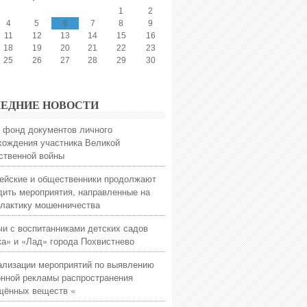
1
2
4
5
6
7
8
9
11
12
13
14
15
16
18
19
20
21
22
23
25
26
27
28
29
30
ЕДНИЕ НОВОСТИ
 фонд документов личного
хождения участника Великой
ственной войны
ейские и общественники продолжают
дить мероприятия, направленные на
лактику мошенничества
чи с воспитанниками детских садов
ка» и «Лад» города Похвистнево
ализации мероприятий по выявлению
онной рекламы распространения
щённых веществ «