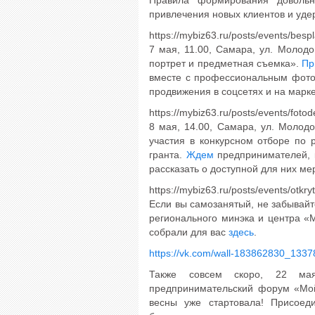
Правила формирования доволь
привлечения новых клиентов и уде
https://mybiz63.ru/posts/events/bespl
7 мая, 11.00, Самара, ул. Молодо
портрет и предметная съемка».
Пр
вместе с профессиональным фото
продвижения в соцсетях и на марк
https://mybiz63.ru/posts/events/foto
8 мая, 14.00, Самара, ул. Молодо
участия в конкурсном отборе по 
гранта.
Ждем
предпринимателей, 
рассказать о доступной для них ме
https://mybiz63.ru/posts/events/otkry
Если вы самозанятый, не забывайт
регионального минэка и центра «
собрали для вас
здесь
.
https://vk.com/wall-183862830_1337
Также совсем скоро, 22 ма
предпринимательский форум «Мо
весны уже стартовала! Присоед