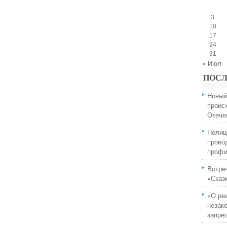
3
10
17
24
31
« Июл
ПОСЛ
Новый
проис
Отече
Полиц
прово
профи
Встре
«Сказ
«О ре
незак
запре