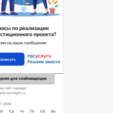
ерсия для слабовидящих
аш сайт переедет
pohr.samregion.ru
Т 2026
Вт
Ср
Чт
Пт
Сб
Вс