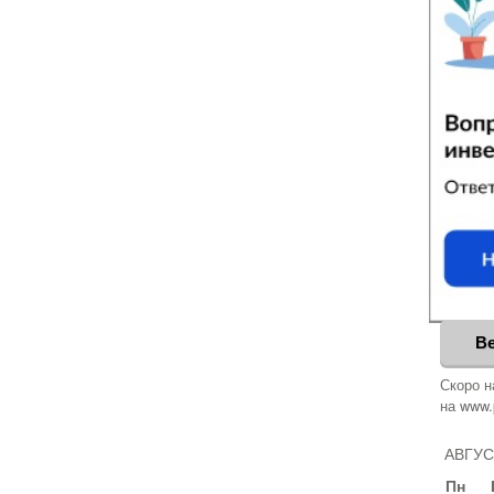
В
Скоро н
на www.
АВГУС
Пн