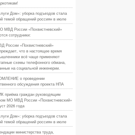
аркотикам!
слуги Дом»: уборка подъездов стала
ой темой обращений россиян в июле
О МВД России «Похвистневский»
ются сотрудники:
Д России «Похвистневский»
преждает, что в настоящее время
ышленники всё чаще применяют
тапные схемы телефонного обмана,
анные на социальной инженерии.
МЛЕНИЕ о проведении
твенного обсуждения проекта НПА
К приёма граждан руководящим
вом МО МВД России «Похвистневский»
уст 2026 года
слуги Дом»: уборка подъездов стала
ой темой обращений россиян в июле
ендации министерства труда,