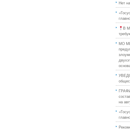
Нет н
«Госу
главн
В М
требу
МО МВ
преду
злоум
двухэ
основ
УВЕДО
общес
ГРАФИ
соста
на авг
«Госу
главн
Реком