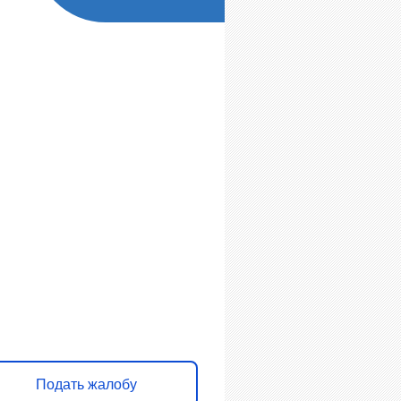
 убран мусор, яма
 дороге, не горит
нарь?
кнулись с проблемой — сообщите о
Подать жалобу