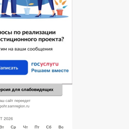
ерсия для слабовидящих
аш сайт переедет
pohr.samregion.ru
Т 2026
Вт
Ср
Чт
Пт
Сб
Вс