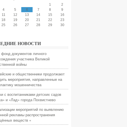
1
2
4
5
6
7
8
9
11
12
13
14
15
16
18
19
20
21
22
23
25
26
27
28
29
30
ЕДНИЕ НОВОСТИ
 фонд документов личного
хождения участника Великой
ственной войны
ейские и общественники продолжают
дить мероприятия, направленные на
лактику мошенничества
чи с воспитанниками детских садов
ка» и «Лад» города Похвистнево
ализации мероприятий по выявлению
онной рекламы распространения
щённых веществ «