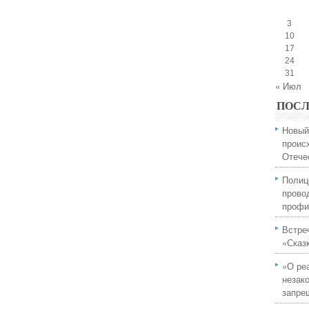
3
10
17
24
31
« Июл
ПОСЛ
Новый
проис
Отече
Полиц
прово
профи
Встре
«Сказ
«О ре
незак
запре